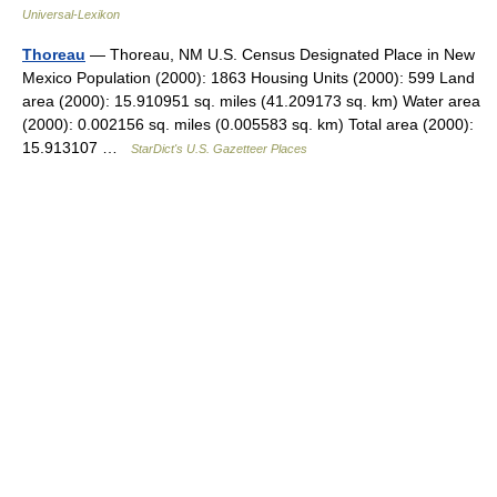
Universal-Lexikon
Thoreau
— Thoreau, NM U.S. Census Designated Place in New
Mexico Population (2000): 1863 Housing Units (2000): 599 Land
area (2000): 15.910951 sq. miles (41.209173 sq. km) Water area
(2000): 0.002156 sq. miles (0.005583 sq. km) Total area (2000):
15.913107 …
StarDict's U.S. Gazetteer Places