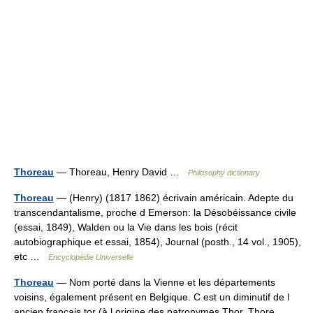
Thoreau
— Thoreau, Henry David …
Philosophy dictionary
Thoreau
— (Henry) (1817 1862) écrivain américain. Adepte du
transcendantalisme, proche d Emerson: la Désobéissance civile
(essai, 1849), Walden ou la Vie dans les bois (récit
autobiographique et essai, 1854), Journal (posth., 14 vol., 1905),
etc …
Encyclopédie Universelle
Thoreau
— Nom porté dans la Vienne et les départements
voisins, également présent en Belgique. C est un diminutif de l
ancien français tor (à l origine des patronymes Thor, Thore,