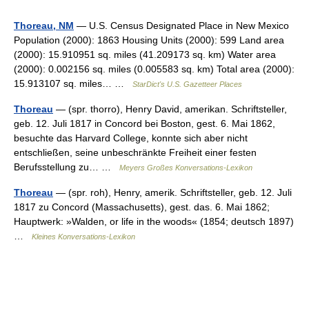
Thoreau, NM
— U.S. Census Designated Place in New Mexico
Population (2000): 1863 Housing Units (2000): 599 Land area
(2000): 15.910951 sq. miles (41.209173 sq. km) Water area
(2000): 0.002156 sq. miles (0.005583 sq. km) Total area (2000):
15.913107 sq. miles… …
StarDict's U.S. Gazetteer Places
Thoreau
— (spr. thorro), Henry David, amerikan. Schriftsteller,
geb. 12. Juli 1817 in Concord bei Boston, gest. 6. Mai 1862,
besuchte das Harvard College, konnte sich aber nicht
entschließen, seine unbeschränkte Freiheit einer festen
Berufsstellung zu… …
Meyers Großes Konversations-Lexikon
Thoreau
— (spr. roh), Henry, amerik. Schriftsteller, geb. 12. Juli
1817 zu Concord (Massachusetts), gest. das. 6. Mai 1862;
Hauptwerk: »Walden, or life in the woods« (1854; deutsch 1897)
…
Kleines Konversations-Lexikon